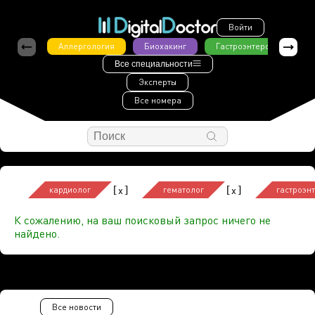
Войти
Аллергология
Биохакинг
Гастроэнтерология
Все специальности
Эксперты
Все номера
[
]
[
]
x
x
кардиолог
гематолог
гастроэн
К сожалению, на ваш поисковый запрос ничего не
найдено.
Все новости