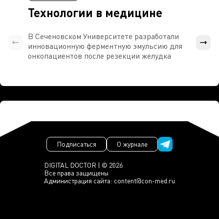
Технологии в медицине
В Сеченовском Университете разработали
Росси
инновационную ферментную эмульсию для
расч
онкопациентов после резекции желудка
проти
Подписаться
О журнале
DIGITAL DOCTOR | © 2026
Все права защищены
Администрация сайта:
content@con-med.ru