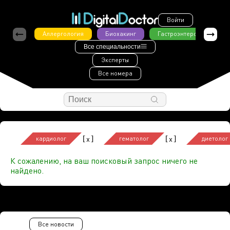
Войти
Аллергология
Биохакинг
Гастроэнтерология
Все специальности
Эксперты
Все номера
[
]
[
]
x
x
кардиолог
гематолог
диетолог
К сожалению, на ваш поисковый запрос ничего не
найдено.
Все новости