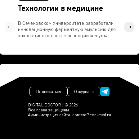
Технологии в медицине
В Сеченовском Университете разработали
Росси
инновационную ферментную эмульсию для
расч
онкопациентов после резекции желудка
проти
Подписаться
О журнале
DIGITAL DOCTOR | © 2026
Все права защищены
Администрация сайта:
content@con-med.ru