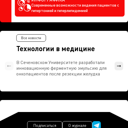
Современные возможности ведения пациентов с
гипертонией и гиперлипидемией
Все новости
Технологии в медицине
В Сеченовском Университете разработали
Росси
инновационную ферментную эмульсию для
расч
онкопациентов после резекции желудка
проти
Подписаться
О журнале