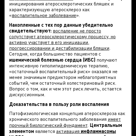
инициирования атеросклеротических бляшек и
характеризующую атеросклероз как
«
воспалительное заболевание
».
Накопленные с тех пор данные убедительно
свидетельствуют:
воспаление не просто
сопутствует атеросклеротическому процессу, но
активно участвует в его инициации,
прогрессировании и дестабилизации бляшки
.
Сегодня, когда большинство пациентов с
ишемической болезнью сердца (ИБС)
получают
интенсивную гиполипидемическую терапию,
«остаточный воспалительный риск» оказался не
менее значимым предиктором неблагоприятных
событий, чем остаточный холестериновый риск.
Вопрос о том, как и чем этот риск лечить, остается
дискуссионным.
Доказательства в пользу роли воспаления
Патофизиологическая концепция атеросклероза как
хронического воспалительного заболевания
имеет
прочный биологический фундамент
.
Центральным
элементом
является
активация
инфламмасомы