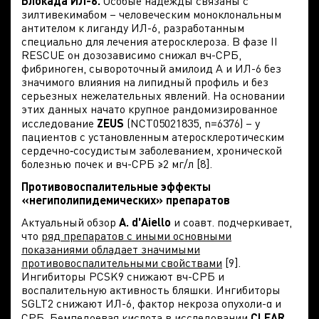
Блокада ИЛ-6.
Особые надежды связаны с
зилтивекимабом – человеческим моноклональным
антителом к лиганду ИЛ-6, разработанным
специально для лечения атеросклероза. В фазе II
RESCUE он дозозависимо снижал вч-СРБ,
фибриноген, сывороточный амилоид А и ИЛ-6 без
значимого влияния на липидный профиль и без
серьезных нежелательных явлений. На основании
этих данных начато крупное рандомизированное
исследование
ZEUS
(NCT05021835, n=6376) – у
пациентов с установленным атеросклеротическим
сердечно‑сосудистым заболеванием, хронической
болезнью почек и вч-СРБ ≥2 мг/л [8].
Противовоспалительные эффекты
«негиполипидемических» препаратов
Актуальный обзор
A. d'Aiello
и соавт. подчеркивает,
что
ряд препаратов с иными основными
показаниями обладает значимыми
противовоспалительными свойствами
[9].
Ингибиторы PCSK9 снижают вч-СРБ и
воспалительную активность бляшки. Ингибиторы
SGLT2 снижают ИЛ-6, фактор некроза опухоли-α и
СРБ. Бемпедоевая кислота в исследовании
CLEAR