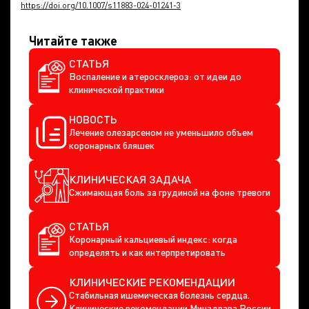
https://doi.org/10.1007/s11883-024-01241-3
Читайте также
СТАТЬЯ
Воспаление и атеросклероз: от идеи до
клинической практики
НОВОСТЬ
Лечение олезарсеном не уменьшило объем
коронарных бляшек
КЛИНИЧЕСКАЯ ЗАДАЧА
Сжимающая боль за грудиной на фоне тревоги
СТАТЬЯ
Коронарный кальциевый индекс: когда
определять и как интерпретировать
КЛИНИЧЕСКИЕ РЕКОМЕНДАЦИИ
Стабильная ишемическая болезнь сердца.
Клинические рекомендации Минздрава России.