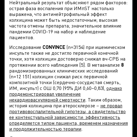
Нейтральный результат объясняют рядом факторов:
острая фаза воспаления при ИМпST настолько
выражена, что антинейтрофильный эффект
колхицина может быть недостаточным; высокая
частота отмены препарата; значительное влияние
пандемии COVID-19 на набор и наблюдение
пациентов.
Исследование
CONVINCE
(n=3154) при ишемическом
инсульте также не достигло первичной конечной
точки, хотя колхицин достоверно снижал вч-СРБ на
протяжении всего наблюдения [5]. В метаанализе
8
рандомизированных клинических исследований
(n=12 151) колхицин снижал риск первичной
композитной точки (сердечно-сосудистая смерть,
ИМ, инсульт) с ОШ 0,70 (95% ДИ 0,60–0,83),
однако
продемонстрировал увеличение
некардиоваскулярной смертности
. Таким образом,
история колхицина при атеросклерозе –
не провал
противовоспалительной гипотезы, а свидетельство
ее контекстуальной зависимости: эффективность
определяется типом пациента, временем назначения
и продолжительностью терапии
.