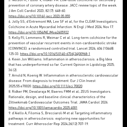
prevention of coronary artery disease: JACC review topic of the week.
J Am Coll Cardiol 2023; 82 (7): 648-60.
https://doi.org/10.1016/j.jacc.2023.05.055
4. Jolly SS, d’Entremont MA, Lee SF et al, for the CLEAR Investigators.
Colchicine in Acute Myocardial Infarction. N Engl J Med 2024; Nov 17.
https://doi.org/10.1056/NEJMoa2405922
5. Kelly PJ, Lemmens R, Weimar C et al. Long-term colchicine for the
prevention of vascular recurrent events in non-cardioembolic stroke
(CONVINCE): a randomised controlled trial. Lancet 2024; 404 (10448):
125-33.
https://doi.org/10.1016/S0140-6736(24)00968-1
6. Kevin Jon Williams. Inflammation in atherosclerosis: a Big Idea
that has underperformed so far. Current Opinion in Lipidology 2025;
36 (2).
7. Arnold N, Koenig W. Inflammation in atherosclerotic cardiovascular
disease: From diagnosis to treatment. Eur J Clin Invest
2025;55:e70020.
https://doi.org/10.1111/eci.70020
8. Ridker PM, Devalaraja M, Baeres FMM et al; ZEUS Investigators.
Rationale, design, and baseline clinical characteristics of the
Ziltivekimab Cardiovascular Outcomes Trial. JAMA Cardiol 2026.
https://doi.org/10.1001/jamacardio.2025.4001
9. d'Aiello A, Filomia S, Brecciaroli M et al Targeting inflammatory
pathways in atherosclerosis: exploring new opportunities for
treatment. Curr Atheroscler Rep 2024;26(12):707-19.