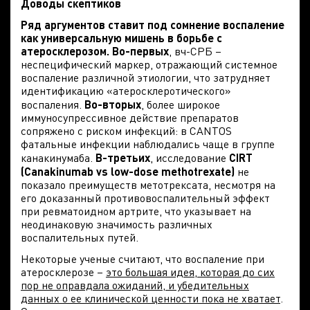
Доводы скептиков
Ряд аргументов ставит под сомнение воспаление
как универсальную мишень в борьбе с
атеросклерозом.
Во-первых
, вч-СРБ –
неспецифический маркер, отражающий системное
воспаление различной этиологии, что затрудняет
идентификацию «атеросклеротического»
воспаления.
Во-вторых
, более широкое
иммуносупрессивное действие препаратов
сопряжено с риском инфекций: в CANTOS
фатальные инфекции наблюдались чаще в группе
канакинумаба.
В-третьих
, исследование
CIRT
(Canakinumab vs low-dose methotrexate)
не
показало преимуществ метотрексата, несмотря на
его доказанный противовоспалительный эффект
при ревматоидном артрите, что указывает на
неодинаковую значимость различных
воспалительных путей.
Некоторые ученые считают, что воспаление при
атеросклерозе –
это большая идея, которая до сих
пор не оправдала ожиданий, и убедительных
данных о ее клинической ценности пока не хватает
.