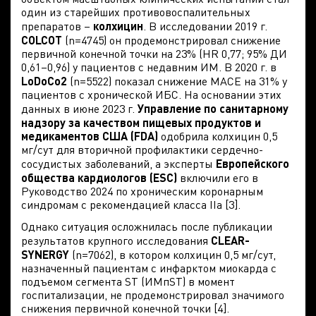
один из старейших противовоспалительных
препаратов –
колхицин
. В исследовании 2019 г.
COLCOT
(n=4745) он продемонстрировал снижение
первичной конечной точки на 23% (HR 0,77; 95% ДИ
0,61–0,96) у пациентов с недавним ИМ. В 2020 г. в
LoDoCo2
(n=5522) показал снижение MACE на 31% у
пациентов с хронической ИБС. На основании этих
данных в июне 2023 г.
Управление по санитарному
надзору за качеством пищевых продуктов и
медикаментов США (FDA)
одобрила колхицин 0,5
мг/сут для вторичной профилактики сердечно-
сосудистых заболеваний, а эксперты
Европейского
общества кардиологов (ESC)
включили его в
Руководство 2024 по хроническим коронарным
синдромам с рекомендацией класса IIa [3].
Однако ситуация осложнилась после публикации
результатов крупного исследования
CLEAR-
SYNERGY
(n=7062), в котором колхицин 0,5 мг/сут,
назначенный пациентам с инфарктом миокарда с
подъемом сегмента ST (ИМпST) в момент
госпитализации, не продемонстрировал значимого
снижения первичной конечной точки [4].