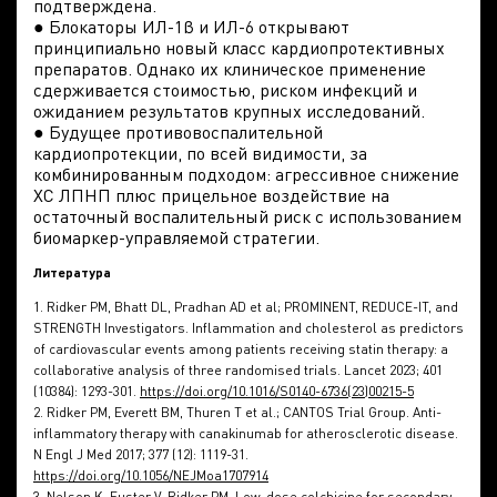
подтверждена.
● Блокаторы ИЛ-1β и ИЛ-6 открывают
принципиально новый класс кардиопротективных
препаратов. Однако их клиническое применение
сдерживается стоимостью, риском инфекций и
ожиданием результатов крупных исследований.
● Будущее противовоспалительной
кардиопротекции, по всей видимости, за
комбинированным подходом: агрессивное снижение
ХС ЛПНП плюс прицельное воздействие на
остаточный воспалительный риск с использованием
биомаркер-управляемой стратегии.
Литература
1. Ridker PM, Bhatt DL, Pradhan AD et al; PROMINENT, REDUCE-IT, and
STRENGTH Investigators. Inflammation and cholesterol as predictors
of cardiovascular events among patients receiving statin therapy: a
collaborative analysis of three randomised trials. Lancet 2023; 401
(10384): 1293-301.
https://doi.org/10.1016/S0140-6736(23)00215-5
2. Ridker PM, Everett BM, Thuren T et al.; CANTOS Trial Group. Anti-
inflammatory therapy with canakinumab for atherosclerotic disease.
N Engl J Med 2017; 377 (12): 1119-31.
https://doi.org/10.1056/NEJMoa1707914
3. Nelson K, Fuster V, Ridker PM. Low-dose colchicine for secondary