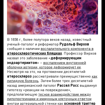
В 1858 г., более полутора веков назад, известный
ученый-патолог и реформатор
Рудольф Вирхов
сообщил о наличии
воспалительного компонента в
атеросклеротических бляшках
. Профессор Вирхов
назвал это заболевание «
деформирующим
эндоартериитом
» –
воспалением внутренней
оболочки артерии, которое деформирует ее
.
Несмотря на это, на протяжении десятилетий
атеросклероз
рассматривали преимущественно
как
липидную болезнь
. Затем более трех десятилетий
назад американский патолог
Рассел Росс
выдвинул
гипотезу «реакции на повреждение»,
предполагающую
тесное взаимодействие между
липопротеинами и иммунным клеточным ответом
внутри артериальной стенки
как
основной триггер