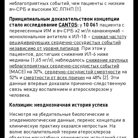
неблагоприятных событий, чем пациенты с низким
вч-СРБ и высоким ХС ЛПНП [1].
Принципиальным доказательством концепции
стало исследование
CANTOS
:
у
10 061
пациента с
перенесенным ИМ и вч-СРБ ≥2 мг/л канакинумаб –
моноклональное антитело к ИЛ-1β –
снижал частоту
рецидивирующих сердечно-сосудистых событий
независимо от уровня липидов
. При этом у
пациентов, достигших снижения ИЛ-6 ниже
медианы (1,65 нг/л), наблюдалось
снижение крупных
неблагоприятных сердечно‑сосудистых событий
(MACE) на 32%,
сердечно-сосудистой смертности
на
52% и
смертности от всех причин
на 48% [2]. Эти
данные впервые доказали причинно-следственную
связь между воспалением и атеросклерозом у
человека.
Колхицин: неоднозначная история успеха
Несмотря на убедительные биологические и
эпидемиологические данные, перенос концепции в
клиническую практику оказался непростым. На
волне воспалительной теории атеросклероза
объектом масштабных клинических испытаний стал