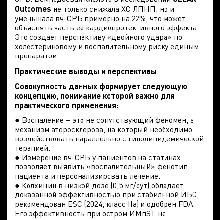
Outcomes
не только снижала ХС ЛПНП, но и
уменьшала вч-СРБ примерно на 22%, что может
объяснять часть ее кардиопротективного эффекта.
Это создает перспективу «двойного удара» по
холестериновому и воспалительному риску единым
препаратом.
Практические выводы и перспективы
Совокупность данных формирует следующую
концепцию, понимание которой важно для
практического применения:
● Воспаление – это не сопутствующий феномен, а
механизм атеросклероза, на который необходимо
воздействовать параллельно с гиполипидемической
терапией.
● Измерение вч-СРБ у пациентов на статинах
позволяет выявить «воспалительный» фенотип
пациента и персонализировать лечение.
● Колхицин в низкой дозе (0,5 мг/сут) обладает
доказанной эффективностью при стабильной ИБС,
рекомендован ESC (2024, класс IIa) и одобрен FDA.
Его эффективность при остром ИМпST не