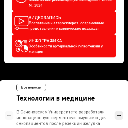
М., 2024
ВИДЕОЗАПИСЬ
Воспаление и атеросклероз: современные
представления и клинические подходы
ИНФОГРАФИКА
Особенности артериальной гипертензии у
женщин
Все новости
Технологии в медицине
В Сеченовском Университете разработали
Росси
инновационную ферментную эмульсию для
расч
онкопациентов после резекции желудка
проти