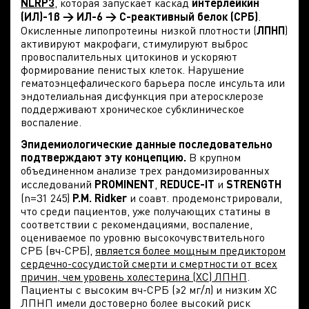
NLRP3
, которая запускает каскад
интерлейкин
(ИЛ)-1β → ИЛ-6 → С-реактивный белок (СРБ)
.
Окисленные липопротеины низкой плотности (
ЛПНП
)
активируют макрофаги, стимулируют выброс
провоспалительных цитокинов и ускоряют
формирование пенистых клеток. Нарушение
гематоэнцефалического барьера после инсульта или
эндотелиальная дисфункция при атеросклерозе
поддерживают хроническое субклиническое
воспаление.
Эпидемиологические данные последовательно
подтверждают эту концепцию.
В крупном
объединенном анализе трех рандомизированных
исследований
PROMINENT
,
REDUCE-IT
и
STRENGTH
(n=31 245)
P.M. Ridker
и соавт. продемонстрировали,
что среди пациентов, уже получающих статины в
соответствии с рекомендациями, воспаление,
оцениваемое по уровню высокочувствительного
СРБ (вч-СРБ),
является более мощным предиктором
сердечно-сосудистой смерти и смертности от всех
причин, чем уровень холестерина (ХС) ЛПНП
.
Пациенты с высоким вч-СРБ (≥2 мг/л) и низким ХС
ЛПНП имели достоверно более высокий риск