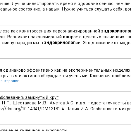
я выше. Лучше инвестировать время в здоровье сейчас, чем л
альное состояние, а навык. Нужно учиться слушать себя, вов
елеза как квинтэссенция персонализированной
эндокриноло
дов. Возникает закономерный
воп
рос о целевых значениях гли
т смену парадигмы в
эндокринолог
ии. Это движение от модел
ся одинаково эффективно как на экспериментальных моделях ж
крытым и активно обсуждается учеными. Ключевая проблема 
оэнтеролог
болевания: замкнутый круг
ва Н.Г., Шестакова М.В., Аметов А.С. и др. Недостаточность
ttps://doi.org/10.14341/DM13181 4. Лапик И.А. Особенности ми
 изучение кишечной микробиоты