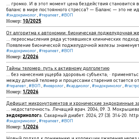
... громко. И в этот момент цена бездействия становитс
баланс в мире постоянного стресса? — Баланс — это не иде
#эндокринолог
#терапевт
#ВОП
,
,
10/2025
Номер:
От алгоритма к автономии: бионическая поджелудочная ж
... переосмысления ряда устоявшихся клинических подхо
Появление бионической поджелудочной железы знаменуе
#эндокринолог
#терапевт
#ВОП
,
,
2/2026
Номер:
Тайны теломер: путь к активному долголетию
... без нанесения ущерба здоровью субъекта; · применять
между длиной теломер и процессами старения остается от
#терапевт
#ВОП
#невролог
#кардиолог
#эндокринолог
#гастр
,
,
,
,
,
1/2026
Номер:
Дефицит микронутриентов и хронические эндокринные за
... недостаточность. Лечащий врач. 2004; 09. 3. Мокрыше
эндокринолог
а. Сахарный диабет. 2024; 27 (3): 314-20. h
#эндокринолог
#терапевт
#ВОП
,
,
1/2026
Номер:
Новый подход к пониманию и коррекции ожирения через