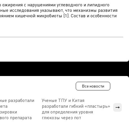
о ожирения с нарушениями углеводного и липидного
енные исследования указывают, что механизмы развития
оянием кишечной микробиоты [1]. Состав и особенности
Все новости
ные разработали
Ученые ТПУ и Китая
В Пен
чета
разработали гибкий «пластырь»
приб
озировки
для определения уровня
прис
вого препарата
глюкозы через пот