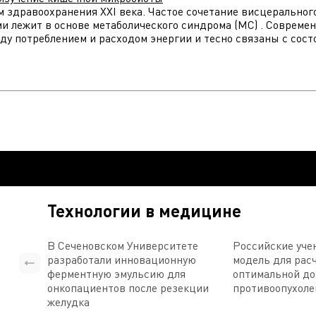
м здравоохранения XXI века. Частое сочетание висцеральног
ми лежит в основе метаболического синдрома (МС) . Соврем
у потреблением и расходом энергии и тесно связаны с сост
Технологии в медицине
В Сеченовском Университете
Российские уче
разработали инновационную
модель для рас
ферментную эмульсию для
оптимальной д
онкопациентов после резекции
противоопухоле
желудка