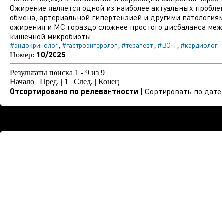
Ожирение является одной из наиболее актуальных пробле
обмена, артериальной гипертензией и другими патология
ожирения и МС гораздо сложнее простого дисбаланса межд
кишечной микробиоты...
#эндокринолог
#гастроэнтеролог
#терапевт
#ВОП
#кардиолог
,
,
,
,
10/2025
Номер:
Результаты поиска 1 - 9 из 9
Начало | Пред. |
1
| След. | Конец
Отсортировано по релевантности
|
Сортировать по дате