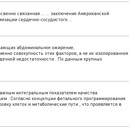
свенно связанная ... ... заключение Американской
изации сердечно-сосудистого ...
ючающих абдоминальное ожирение,
енно совокупность этих факторов, а не их изолированное
рдечной недостаточности . По данным крупных
 важным интегральным показателем качества
шем . Согласно концепции фетального программирования
вку клеток и метаболические пути , что проявляется в