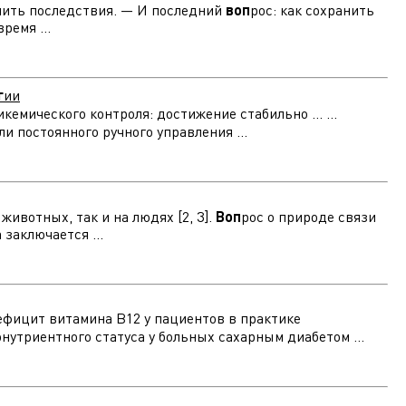
ечить последствия. — И последний
воп
рос: как сохранить
ремя ...
г
ии
кемического контроля: достижение стабильно ... ...
и постоянного ручного управления ...
ивотных, так и на людях [2, 3].
Воп
рос о природе связи
заключается ...
/дефицит витамина В12 у пациентов в практике
кронутриентного статуса у больных сахарным диабетом ...