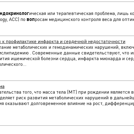
ндокринолог
ическая или терапевтическая проблема, лишь ко
ogy, ACC) по
воп
росам медицинского контроля веса для оптим
 к профилактике инфаркта и сердечной недостаточности
тание метаболических и гемодинамических нарушений, вкл
слипидемию . Современные данные свидетельствуют, что им
ития ишемической болезни сердца, инфаркта миокарда и се
лического...
ма
тельства того, что масса тела (МТ) при рождении является
еделяет риск развития метаболических нарушений в дальней
я оказывают долговременное влияние на рост, дифференциро