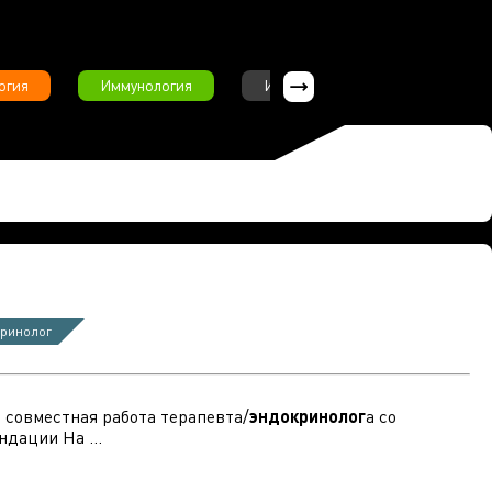
огия
Иммунология
Интервью
Инфекционны
кринолог
 совместная работа терапевта/
эндокринолог
а со
дации На ...