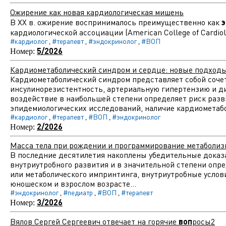
Ожирение как новая кардиологическая мишень
В ХХ в. ожирение воспринималось преимущественно как
э
кардиологической ассоциации (American College of Cardiol
#кардиолог
#терапевт
#эндокринолог
#ВОП
,
,
,
5/2026
Номер:
Кардиометаболический синдром и сердце: новые подходы
Кардиометаболический синдром представляет собой соче
инсулинорезистентность, артериальную гипертензию и ди
воздействие в наибольшей степени определяет риск разв
эпидемиологических исследований, наличие кардиометабо
#кардиолог
#терапевт
#ВОП
#эндокринолог
,
,
,
2/2026
Номер:
Масса тела при рождении и программирование метаболиз
В последние десятилетия накоплены убедительные доказа
внутриутробного развития и в значительной степени опр
или метаболического импринтинга, внутриутробные услови
юношеском и взрослом возрасте...
#эндокринолог
#педиатр
#ВОП
#терапевт
,
,
,
3/2026
Номер:
Вялов Сергей Сергеевич отвечает на горячие
воп
росы2