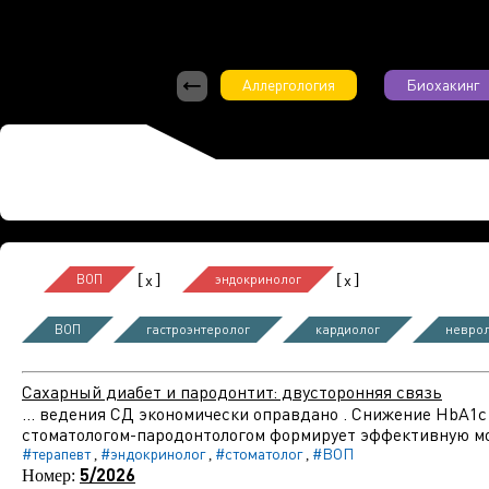
Аллергология
Биохакинг
[
]
[
]
x
x
ВОП
эндокринолог
ВОП
гастроэнтеролог
кардиолог
невро
Сахарный диабет и пародонтит: двусторонняя связь
... ведения СД экономически оправдано . Снижение HbA1c
стоматологом-пародонтологом формирует эффективную мо
#терапевт
#эндокринолог
#стоматолог
#ВОП
,
,
,
5/2026
Номер: