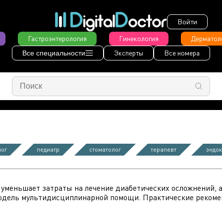
Войти
Гастроэнтерология
Гинекология
Дерматол
Эксперты
Все номера
Все специальности
лог
педиатр
стоматолог
терапевт
эндо
 уменьшает затраты на лечение диабетических осложнений, а
дель мультидисциплинарной помощи. Практические рекомен