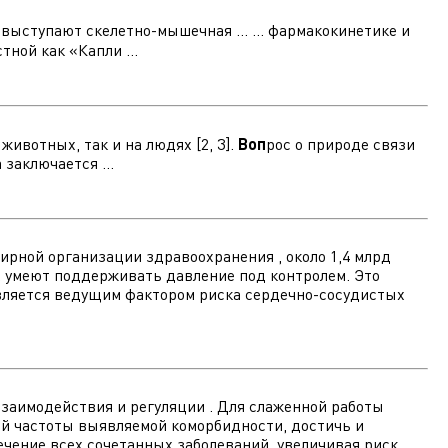
выступают скелетно-мышечная ... ... фармакокинетике и
ной как «Капли ...
ивотных, так и на людях [2, 3].
Воп
рос о природе связи
заключается ...
ирной организации здравоохранения , около 1,4 млрд
их умеют поддерживать давление под контролем. Это
 является ведущим фактором риска сердечно-сосудистых
взаимодействия и регуляции . Для слаженной работы
ей частоты выявляемой коморбидности, достичь и
ечение всех сочетанных заболеваний, увеличивая риск