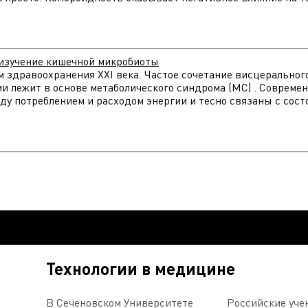
 изучение кишечной микробиоты
м здравоохранения XXI века. Частое сочетание висцеральног
ми лежит в основе метаболического синдрома (МС) . Соврем
у потреблением и расходом энергии и тесно связаны с сост
Технологии в медицине
В Сеченовском Университете
Российские уче