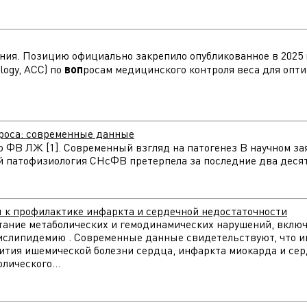
ения. Позицию официально закрепило опубликованное в 2025
logy, ACC) по
воп
росам медицинского контроля веса для опти
роса: современные данные
ую ФВ ЛЖ [1]. Современный взгляд на патогенез В научном з
й патофизиология СНсФВ претерпела за последние два деся
 к профилактике инфаркта и сердечной недостаточности
тание метаболических и гемодинамических нарушений, вкл
слипидемию . Современные данные свидетельствуют, что им
ития ишемической болезни сердца, инфаркта миокарда и се
лического...