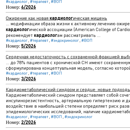
#кардиолог
#терапевт
#ВОП
,
,
6/2026
Номер:
Ожирение как новая
кардиолог
ическая мишень
... модификации образа жизни к активному лечению ожир
кардиолог
ической ассоциации (American College of Cardio
рекомендует
кардиолог
ам рассматривать ...
#кардиолог
#терапевт
#эндокринолог
#ВОП
,
,
,
5/2026
Номер:
Сердечная недостаточность с сохраненной фракцией выб
... до 78% пациентов с хронической СН имеют сохраненн
сформулирована концептуальная модель, согласно которо
#кардиолог
#терапевт
#ВОП
,
,
3/2026
Номер:
Кардиометаболический синдром и сердце: новые подходы
Кардиометаболический синдром представляет собой соче
инсулинорезистентность, артериальную гипертензию и ди
воздействие в наибольшей степени определяет риск разв
эпидемиологических исследований, наличие кардиометабо
#кардиолог
#терапевт
#ВОП
#эндокринолог
,
,
,
2/2026
Номер: