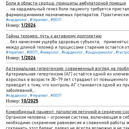
Боли в области сердца: принципы амбулаторной помощи
... на кардиальный генез боли пациенту требуется прист
фармакодинамике назначаемых препаратов. Практическ
#кардиолог
#терапевт
#ВОП
,
,
1/2026
Номер:
Тайны теломер: путь к активному долголетию
... без нанесения ущерба здоровью субъекта; · применять
между длиной теломер и процессами старения остается от
#терапевт
#ВОП
#невролог
#кардиолог
#эндокринолог
#гастр
,
,
,
,
,
1/2026
Номер:
Артериальная гипертензия: современный взгляд на пробл
Артериальная гипертензия (АГ) остаётся одной из ключев
взрослых в возрасте 30–79 лет страдают от повышенного 
приводит к тому, что контроль АГ становится одной из п
заболеваний,...
#кардиолог
#терапевт
#ВОП
,
,
10/2025
Номер:
Коморбидный пациент: патология легочной и сердечно-со
Организм человека – огромная система, включающая в себ
необходимо сохранение равновесия и слаженной работы м
сохранить этот баланс далеко не всегда возможно и не т