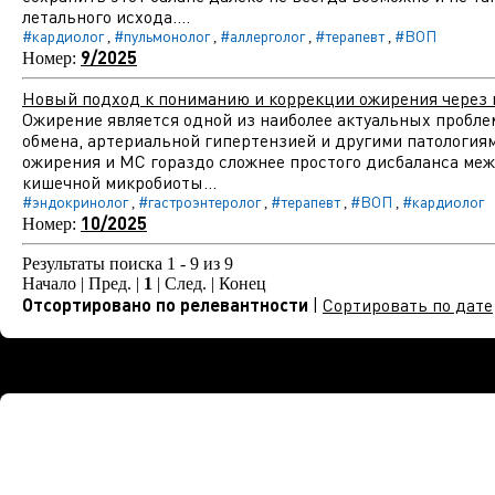
летального исхода....
#кардиолог
#пульмонолог
#аллерголог
#терапевт
#ВОП
,
,
,
,
9/2025
Номер:
Новый подход к пониманию и коррекции ожирения через
Ожирение является одной из наиболее актуальных пробле
обмена, артериальной гипертензией и другими патология
ожирения и МС гораздо сложнее простого дисбаланса межд
кишечной микробиоты...
#эндокринолог
#гастроэнтеролог
#терапевт
#ВОП
#кардиолог
,
,
,
,
10/2025
Номер:
Результаты поиска 1 - 9 из 9
Начало | Пред. |
1
| След. | Конец
Отсортировано по релевантности
|
Сортировать по дате