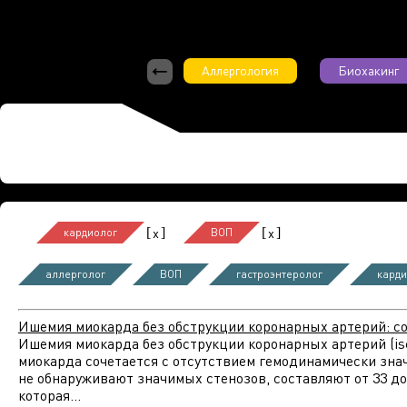
Аллергология
Биохакинг
[
]
[
]
x
x
кардиолог
ВОП
аллерголог
ВОП
гастроэнтеролог
карди
Ишемия миокарда без обструкции коронарных артерий: с
Ишемия миокарда без обструкции коронарных артерий (isc
миокарда сочетается с отсутствием гемодинамически зна
не обнаруживают значимых стенозов, составляют от 33 до
которая...