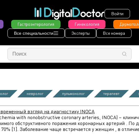
Войти
Гастроэнтерология
Гинекология
Дерматол
Эксперты
Все номера
Все специальности
олог
невролог
пульмонолог
терапевт
овременный взгляд на диагностику INOCA
hemia with nonobstructive coronary arteries, INOCA) – кли
чимого обструктивного поражения коронарных артерий . По д
 70% [1]. Заболевание чаще встречается у женщин , в отличи