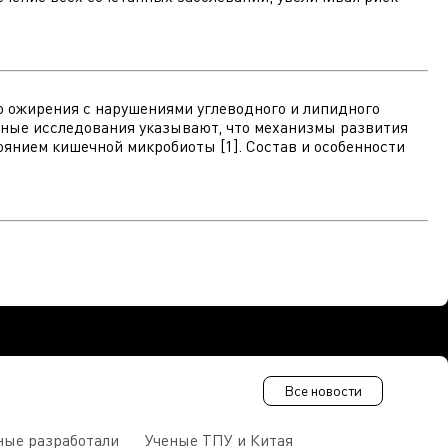
о ожирения с нарушениями углеводного и липидного
енные исследования указывают, что механизмы развития
оянием кишечной микробиоты [1]. Состав и особенности
Все новости
ные разработали
Ученые ТПУ и Китая
В Пен