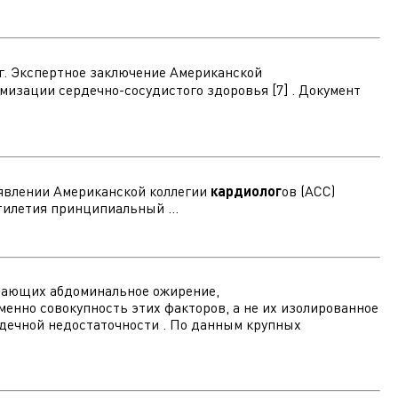
 г. Экспертное заключение Американской
мизации сердечно-сосудистого здоровья [7] . Документ
аявлении Американской коллегии
кардиолог
ов (ACC)
тилетия принципиальный ...
ючающих абдоминальное ожирение,
енно совокупность этих факторов, а не их изолированное
рдечной недостаточности . По данным крупных