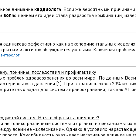
альное внимание
кардиолог
а. Если же вероятными причинами 
им
воп
лощением его идей стала разработка комбинации, извест
ся одинаково эффективно как на экспериментальных моделях ж
крытым и активно обсуждается учеными. Ключевая проблема 
оэнтеролог
ему, причины, последствия и профилактику
ых проблем здравоохранения во всём мире . По данным Всем
артериального давления [1]. При этом лишь около 23% из н
риоритетных задач для систем здравоохранения, так как АГ
судистой систем. На что обратить внимание?
я не только различные системы и органы, но механизмы их 
ежду всеми ее «колесиками». Однако в условиях нарастающ
ак просто. Коморбидность оказывает негативное влияние на т