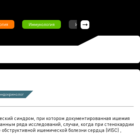
огия
Иммунология
Интервью
Инфекционны
эндокринолог
нический синдром, при котором документированная ишемия
анным ряда исследований, случаи, когда при стенокардии
е обструктивной ишемической болезни сердца (ИБС) ,